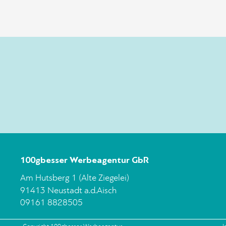
100gbesser Werbeagentur GbR
Am Hutsberg 1 (Alte Ziegelei)
91413 Neustadt a.d.Aisch
09161 8828505