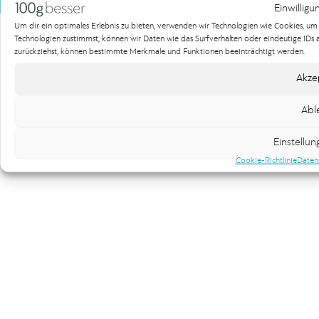
Einwilligu
Um dir ein optimales Erlebnis zu bieten, verwenden wir Technologien wie Cookies, u
Technologien zustimmst, können wir Daten wie das Surfverhalten oder eindeutige IDs au
zurückziehst, können bestimmte Merkmale und Funktionen beeinträchtigt werden.
Akze
Abl
Einstellu
Cookie-Richtlinie
Daten