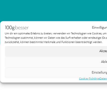
Einwilligu
Um dir ein optimales Erlebnis zu bieten, verwenden wir Technologien wie Cookies, u
Impressum
Datenschutzerklärung
Technologien zustimmst, können wir Daten wie das Surfverhalten oder eindeutige IDs au
Copyright 100gbesser Werbeagentur
zurückziehst, können bestimmte Merkmale und Funktionen beeinträchtigt werden.
Akze
Abl
Einstellu
Cookie-Richtlinie
Daten