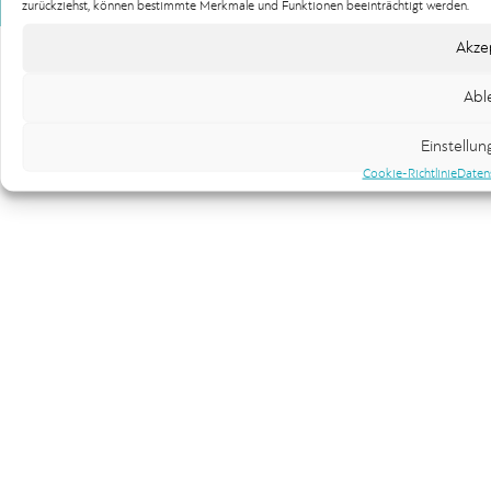
Copyright 100gbesser Werbeagentur
zurückziehst, können bestimmte Merkmale und Funktionen beeinträchtigt werden.
Akze
Abl
Einstellu
Cookie-Richtlinie
Daten