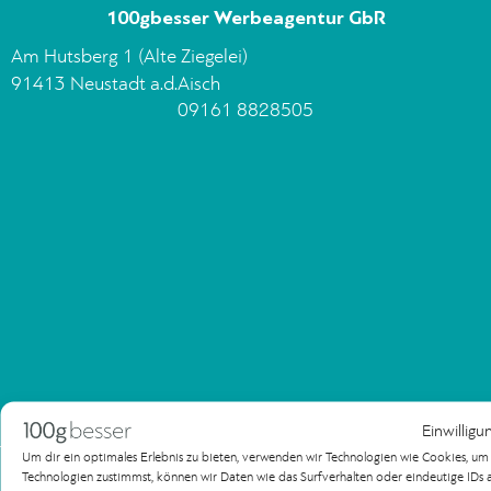
100gbesser Werbeagentur GbR
Am Hutsberg 1 (Alte Ziegelei)
91413 Neustadt a.d.Aisch
09161 8828505
Einwilligu
Um dir ein optimales Erlebnis zu bieten, verwenden wir Technologien wie Cookies, u
Impressum
Datenschutzerklärung
Technologien zustimmst, können wir Daten wie das Surfverhalten oder eindeutige IDs au