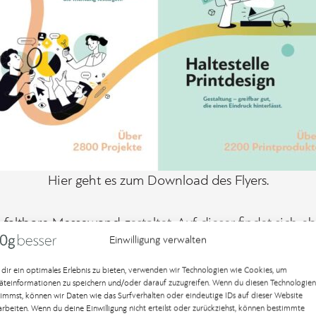
Hier geht es zum Download des Flyers.
faltbare Messewand gestaltet. Auf dieser findet sich e
Einwilligung verwalten
ser Werbeagentur für Print, Web, Digital. Optisch pass
zelnen „Stationen / Leistungen“ von 100gbesser beschre
dir ein optimales Erlebnis zu bieten, verwenden wir Technologien wie Cookies, um
äteinformationen zu speichern und/oder darauf zuzugreifen. Wenn du diesen Technologien
timmst, können wir Daten wie das Surfverhalten oder eindeutige IDs auf dieser Website
arbeiten. Wenn du deine Einwilligung nicht erteilst oder zurückziehst, können bestimmte