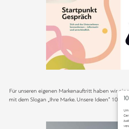
Für unseren eigenen Markenauftritt haben wir eine 
mit dem Slogan „Ihre Marke. Unsere Ideen“ 100gbes
ein
Um 
Ger
zus
ver