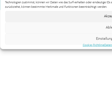
Technologien zustimmst, können wir Daten wie das Surfverhalten oder eindeutige IDs au
Copyright 100gbesser Werbeagentur
zurückziehst, können bestimmte Merkmale und Funktionen beeinträchtigt werden.
Akze
Abl
Einstellu
Cookie-Richtlinie
Daten