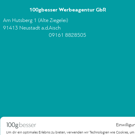
100gbesser Werbeagentur GbR
Am Hutsberg 1 (Alte Ziegelei)
91413 Neustadt a.d.Aisch
09161 8828505
Einwilligu
Um dir ein optimales Erlebnis zu bieten, verwenden wir Technologien wie Cookies, u
Impressum
Datenschutzerklärung