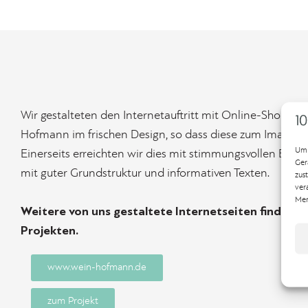
Wir gestalteten den Internetauftritt mit Online-Shop fü
Hofmann im frischen Design, so dass diese zum Image pa
Um 
Einerseits erreichten wir dies mit stimmungsvollen Bilder
Ger
mit guter Grundstruktur und informativen Texten.
zus
ver
Mer
Weitere von uns gestaltete Internetseiten finden S
Projekten
.
www.wein-hofmann.de
zum Projekt