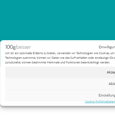
Einwilligu
Um dir ein optimales Erlebnis zu bieten, verwenden wir Technologien wie Cookies, u
Impressum
Datenschutzerklärung
Technologien zustimmst, können wir Daten wie das Surfverhalten oder eindeutige IDs au
Copyright 100gbesser Werbeagentur
zurückziehst, können bestimmte Merkmale und Funktionen beeinträchtigt werden.
Akze
Abl
Einstellu
Cookie-Richtlinie
Daten