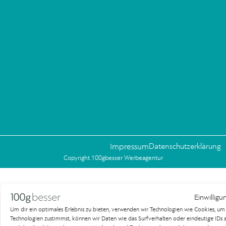
Impressum
Datenschutzerklärung
Copyright 100gbesser Werbeagentur
Einwilligu
Um dir ein optimales Erlebnis zu bieten, verwenden wir Technologien wie Cookies, u
Technologien zustimmst, können wir Daten wie das Surfverhalten oder eindeutige IDs au