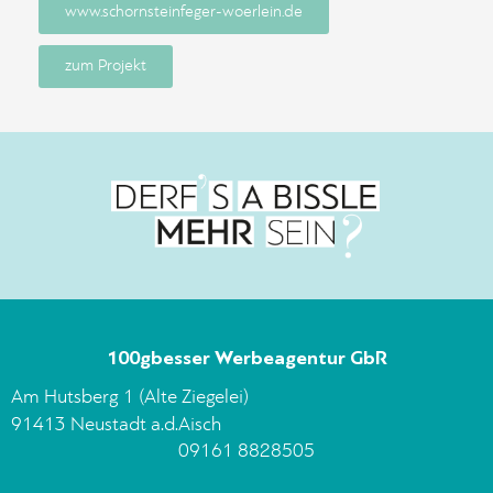
www.schornsteinfeger-woerlein.de
zum Projekt
100gbesser Werbeagentur GbR
Am Hutsberg 1 (Alte Ziegelei)
91413 Neustadt a.d.Aisch
09161 8828505