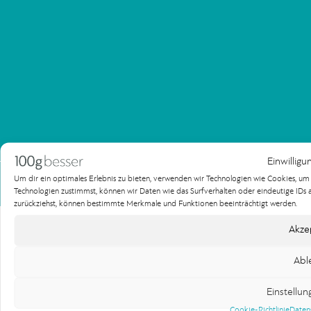
Einwilligu
Impressum
Datenschutzerklärung
Um dir ein optimales Erlebnis zu bieten, verwenden wir Technologien wie Cookies, u
Technologien zustimmst, können wir Daten wie das Surfverhalten oder eindeutige IDs au
Copyright 100gbesser Werbeagentur
zurückziehst, können bestimmte Merkmale und Funktionen beeinträchtigt werden.
Akze
Abl
Einstellu
Cookie-Richtlinie
Daten