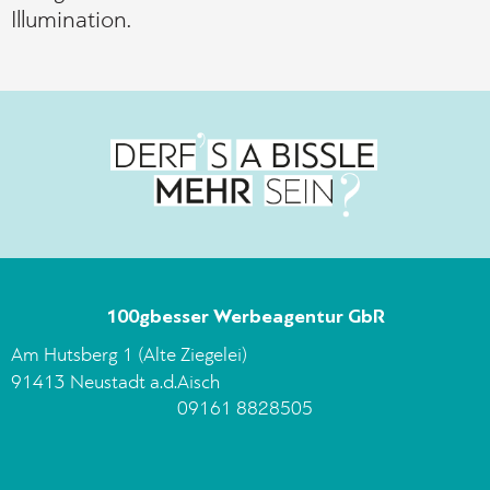
Illumination.
100gbesser Werbeagentur GbR
Am Hutsberg 1 (Alte Ziegelei)
91413 Neustadt a.d.Aisch
09161 8828505