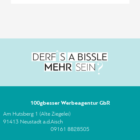
100gbesser Werbeagentur GbR
Am Hutsberg 1 (Alte Ziegelei)
91413 Neustadt a.d.Aisch
09161 8828505