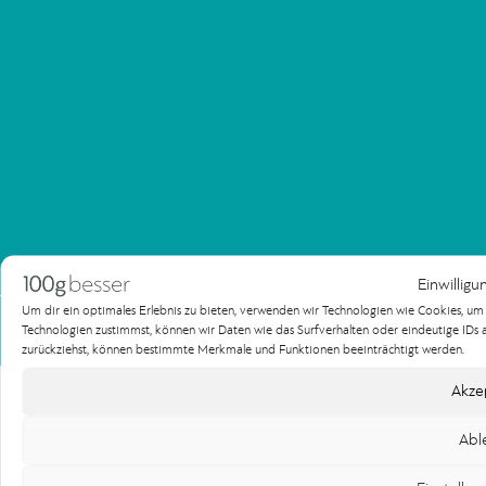
Einwilligu
Um dir ein optimales Erlebnis zu bieten, verwenden wir Technologien wie Cookies, u
Impressum
Datenschutzerklärung
Technologien zustimmst, können wir Daten wie das Surfverhalten oder eindeutige IDs au
Copyright 100gbesser Werbeagentur
zurückziehst, können bestimmte Merkmale und Funktionen beeinträchtigt werden.
Akze
Abl