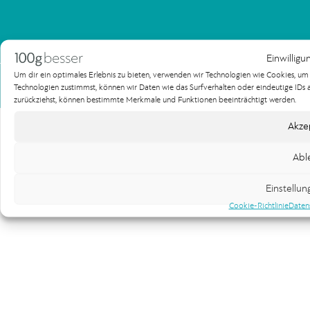
Einwilligu
Um dir ein optimales Erlebnis zu bieten, verwenden wir Technologien wie Cookies, u
Impressum
Datenschutzerklärung
Technologien zustimmst, können wir Daten wie das Surfverhalten oder eindeutige IDs au
Copyright 100gbesser Werbeagentur
zurückziehst, können bestimmte Merkmale und Funktionen beeinträchtigt werden.
Akze
Abl
Einstellu
Cookie-Richtlinie
Daten