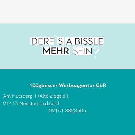
100gbesser Werbeagentur GbR
Am Hutsberg 1 (Alte Ziegelei)
91413 Neustadt a.d.Aisch
09161 8828505