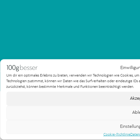
Einwilligu
Um dir ein optimales Erlebnis zu bieten, verwenden wir Technologien wie Cookies, u
Impressum
Datenschutzerklärung
Technologien zustimmst, können wir Daten wie das Surfverhalten oder eindeutige IDs au
Copyright 100gbesser Werbeagentur
zurückziehst, können bestimmte Merkmale und Funktionen beeinträchtigt werden.
Akze
Abl
Einstellu
Cookie-Richtlinie
Daten