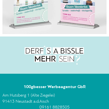
100gbesser Werbeagentur GbR
Am Hutsberg 1 (Alte Ziegelei)
91413 Neustadt a.d.Aisch
09161 8828505