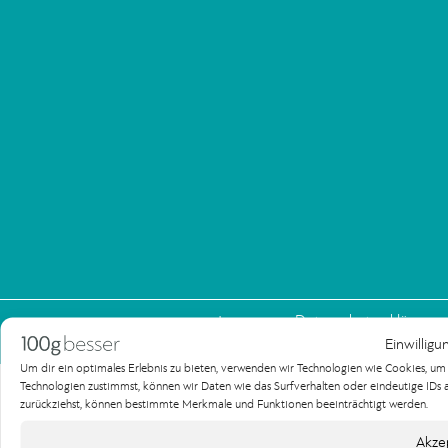
Impressum
Datenschutzerklärung
Einwilligu
Copyright 100gbesser Werbeagentur
Um dir ein optimales Erlebnis zu bieten, verwenden wir Technologien wie Cookies, u
Technologien zustimmst, können wir Daten wie das Surfverhalten oder eindeutige IDs au
zurückziehst, können bestimmte Merkmale und Funktionen beeinträchtigt werden.
Akze