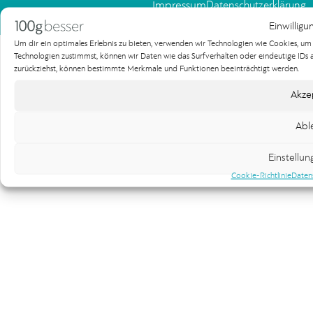
Impressum
Datenschutzerklärung
Copyright 100gbesser Werbeagentur
Einwilligu
Um dir ein optimales Erlebnis zu bieten, verwenden wir Technologien wie Cookies, u
Technologien zustimmst, können wir Daten wie das Surfverhalten oder eindeutige IDs au
zurückziehst, können bestimmte Merkmale und Funktionen beeinträchtigt werden.
Akze
Abl
Einstellu
Cookie-Richtlinie
Daten