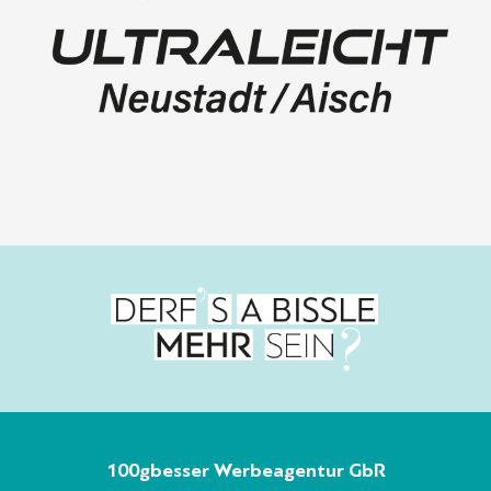
100gbesser Werbeagentur GbR