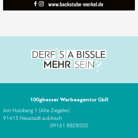
100gbesser Werbeagentur GbR
Am Hutsberg 1 (Alte Ziegelei)
91413 Neustadt a.d.Aisch
09161 8828505