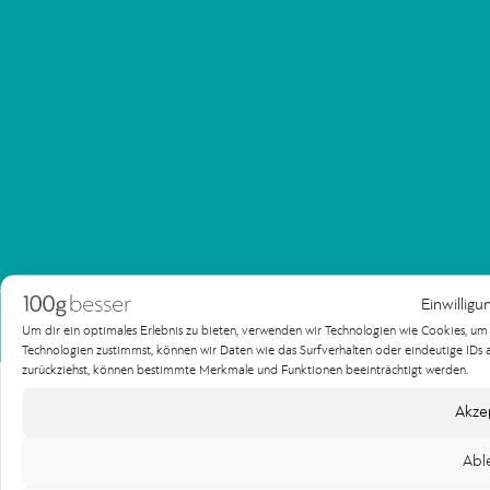
Einwilligu
Impressum
Datenschutzerklärung
Um dir ein optimales Erlebnis zu bieten, verwenden wir Technologien wie Cookies, u
Copyright 100gbesser Werbeagentur
Technologien zustimmst, können wir Daten wie das Surfverhalten oder eindeutige IDs au
zurückziehst, können bestimmte Merkmale und Funktionen beeinträchtigt werden.
Akze
Abl