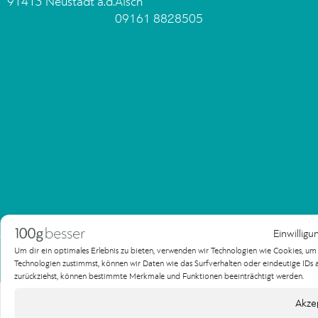
91413 Neustadt a.d.Aisch
09161 8828505
Einwilligu
Impressum
Datenschutzerklärung
Um dir ein optimales Erlebnis zu bieten, verwenden wir Technologien wie Cookies, u
Technologien zustimmst, können wir Daten wie das Surfverhalten oder eindeutige IDs au
Copyright 100gbesser Werbeagentur
zurückziehst, können bestimmte Merkmale und Funktionen beeinträchtigt werden.
Akze