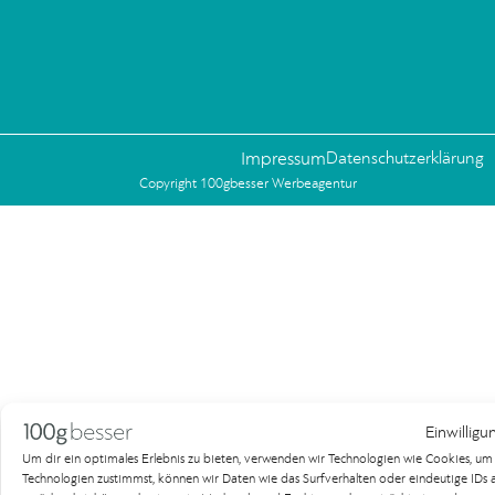
Impressum
Datenschutzerklärung
Copyright 100gbesser Werbeagentur
Einwilligu
Um dir ein optimales Erlebnis zu bieten, verwenden wir Technologien wie Cookies, u
Technologien zustimmst, können wir Daten wie das Surfverhalten oder eindeutige IDs au