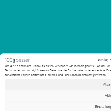
Einwilligu
Um dir ein optimales Erlebnis zu bieten, verwenden wir Technologien wie Cookies, u
Impressum
Datenschutzerklärung
Technologien zustimmst, können wir Daten wie das Surfverhalten oder eindeutige IDs au
Copyright 100gbesser Werbeagentur
zurückziehst, können bestimmte Merkmale und Funktionen beeinträchtigt werden.
Akze
Abl
Einstellu