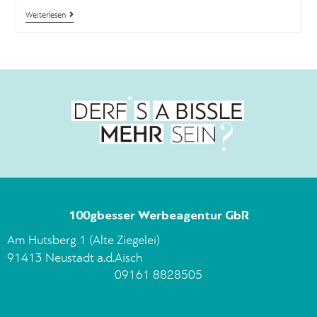
Weiterlesen
100gbesser Werbeagentur GbR
Am Hutsberg 1 (Alte Ziegelei)
91413 Neustadt a.d.Aisch
09161 8828505