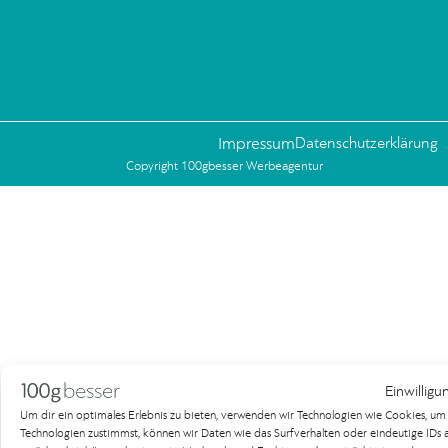
Impressum
Datenschutzerklärung
Copyright 100gbesser Werbeagentur
Einwilligu
Um dir ein optimales Erlebnis zu bieten, verwenden wir Technologien wie Cookies, u
Technologien zustimmst, können wir Daten wie das Surfverhalten oder eindeutige IDs au