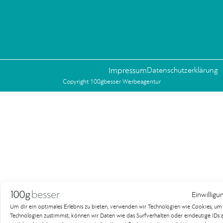
Impressum
Datenschutzerklärung
Copyright 100gbesser Werbeagentur
Einwilligu
Um dir ein optimales Erlebnis zu bieten, verwenden wir Technologien wie Cookies, u
Technologien zustimmst, können wir Daten wie das Surfverhalten oder eindeutige IDs au