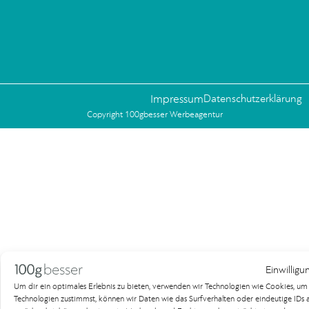
Impressum
Datenschutzerklärung
Copyright 100gbesser Werbeagentur
Einwilligu
Um dir ein optimales Erlebnis zu bieten, verwenden wir Technologien wie Cookies, u
Technologien zustimmst, können wir Daten wie das Surfverhalten oder eindeutige IDs au