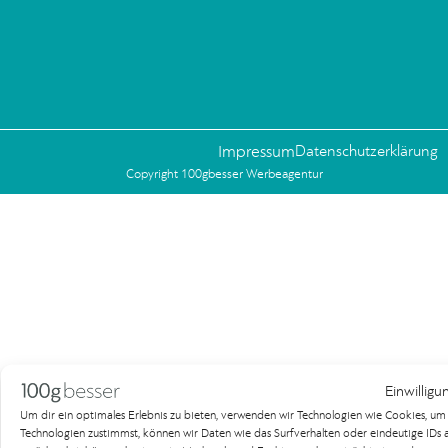
Impressum
Datenschutzerklärung
Copyright 100gbesser Werbeagentur
Einwilligu
Um dir ein optimales Erlebnis zu bieten, verwenden wir Technologien wie Cookies, u
Technologien zustimmst, können wir Daten wie das Surfverhalten oder eindeutige IDs au