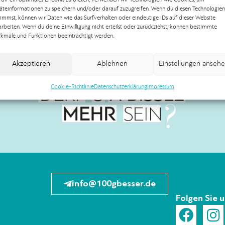
äteinformationen zu speichern und/oder darauf zuzugreifen. Wenn du diesen Technologien
timmst, können wir Daten wie das Surfverhalten oder eindeutige IDs auf dieser Website
arbeiten. Wenn du deine Einwilligung nicht erteilst oder zurückziehst, können bestimmte
kmale und Funktionen beeinträchtigt werden.
Akzeptieren
Ablehnen
Einstellungen anseh
Cookie-Richtlinie
Datenschutzerklärung
Impressum
info@100gbesser.de
Folgen Sie 