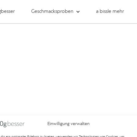
gbesser
Geschmacksproben
a bissle mehr
Einwilligung verwalten
dir ein optimales Erlebnis zu bieten, verwenden wir Technologien wie Cookies, um