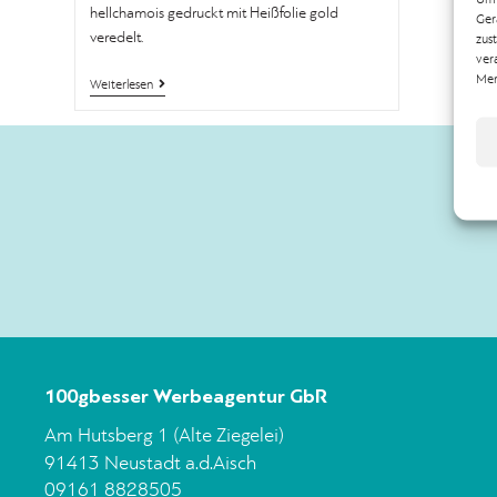
hellchamois gedruckt mit Heißfolie gold
Ger
veredelt.
zus
ver
Mer
Weiterlesen
100gbesser Werbeagentur GbR
Am Hutsberg 1 (Alte Ziegelei)
91413 Neustadt a.d.Aisch
09161 8828505