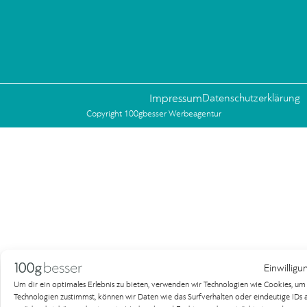
Impressum
Datenschutzerklärung
Copyright 100gbesser Werbeagentur
Einwilligu
Um dir ein optimales Erlebnis zu bieten, verwenden wir Technologien wie Cookies, u
Technologien zustimmst, können wir Daten wie das Surfverhalten oder eindeutige IDs au