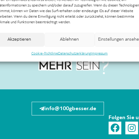
äteinformationen zu speichern und/oder darauf zuzugreifen. Wenn du diesen Technologien
timmst, können wir Daten wie das Surfverhalten oder eindeutige IDs auf dieser Website
arbeiten. Wenn du deine Einwilligung nicht erteilst oder zurückziehst, können bestimmte
kmale und Funktionen beeinträchtigt werden.
Akzeptieren
Ablehnen
Einstellungen anseh
Cookie-Richtlinie
Datenschutzerklärung
Impressum
info@100gbesser.de
Folgen Sie 