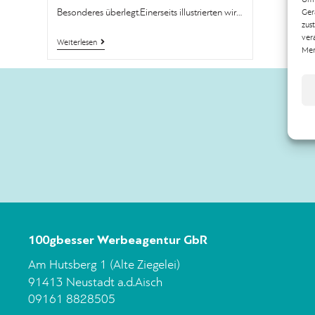
Besonderes überlegt.Einerseits illustrierten wir…
Ger
zus
ver
Weiterlesen
Mer
100gbesser Werbeagentur GbR
Am Hutsberg 1 (Alte Ziegelei)
91413 Neustadt a.d.Aisch
09161 8828505