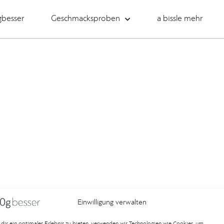
gbesser
Geschmacksproben
a bissle mehr
Einwilligung verwalten
dir ein optimales Erlebnis zu bieten, verwenden wir Technologien wie Cookies, um