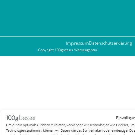
Impressum
Datenschutzerklärung
Copyright 100gbesser Werbeagentur
Einwilligu
Um dir ein optimales Erlebnis zu bieten, verwenden wir Technologien wie Cookies, u
Technologien zustimmst, können wir Daten wie das Surfverhalten oder eindeutige IDs au