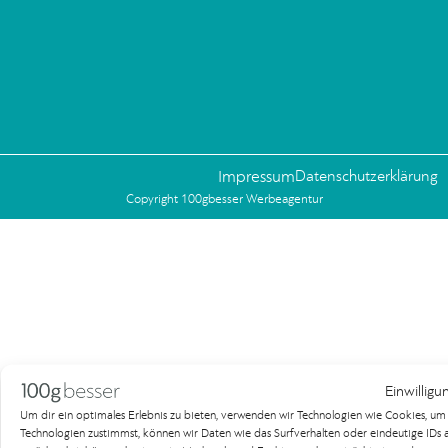
Impressum
Datenschutzerklärung
Copyright 100gbesser Werbeagentur
Einwilligu
Um dir ein optimales Erlebnis zu bieten, verwenden wir Technologien wie Cookies, u
Technologien zustimmst, können wir Daten wie das Surfverhalten oder eindeutige IDs au