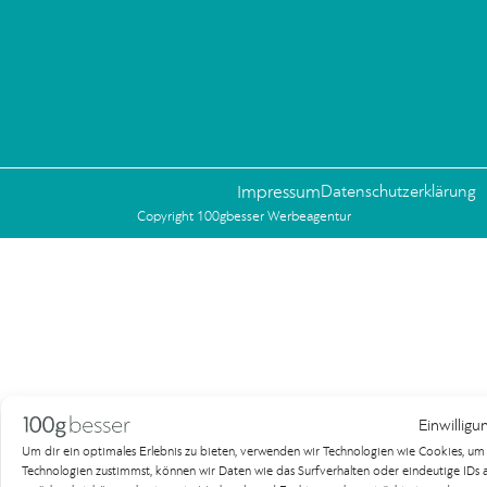
Impressum
Datenschutzerklärung
Copyright 100gbesser Werbeagentur
Einwilligu
Um dir ein optimales Erlebnis zu bieten, verwenden wir Technologien wie Cookies, u
Technologien zustimmst, können wir Daten wie das Surfverhalten oder eindeutige IDs au