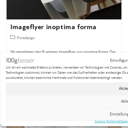
Imageflyer inoptima forma
Printdesign
Wir gestalteten den 8-seitigen Imageflyer von inoptima forma. Das
moderne Design erreichten…
Einwilligu
Um dir ein optimales Erlebnis zu bieten, verwenden wir Technologien wie Cookies, u
Weiterlesen
Technologien zustimmst, können wir Daten wie das Surfverhalten oder eindeutige IDs au
zurückziehst, können bestimmte Merkmale und Funktionen beeinträchtigt werden.
Akze
Abl
Einstellu
Cookie-Richtlinie
Daten