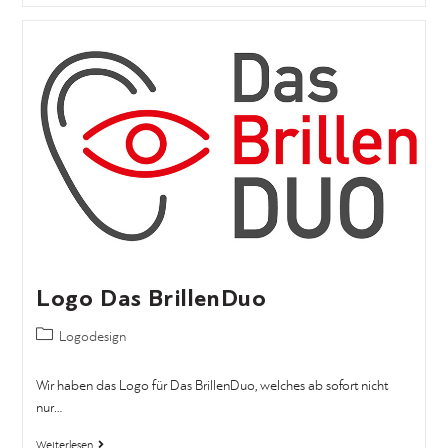
Logo Das BrillenDuo
Logodesign
Wir haben das Logo für Das BrillenDuo, welches ab sofort nicht
nur…
Weiterlesen