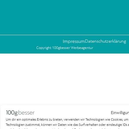
Impressum
Datenschutzerklärung
Copyright 100gbesser Werbeagentur
Einwilligu
Um dir ein optimales Erlebnis zu bieten, verwenden wir Technologien wie Cookies, u
Technologien zustimmst, können wir Daten wie das Surfverhalten oder eindeutige IDs au