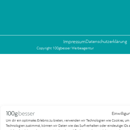
Impressum
Datenschutzerklärung
Copyright 100gbesser Werbeagentur
Einwilligu
Um dir ein optimales Erlebnis zu bieten, verwenden wir Technologien wie Cookies, u
Technologien zustimmst, können wir Daten wie das Surfverhalten oder eindeutige IDs au