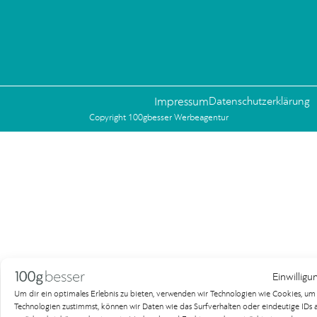
Impressum
Datenschutzerklärung
Copyright 100gbesser Werbeagentur
Einwilligu
Um dir ein optimales Erlebnis zu bieten, verwenden wir Technologien wie Cookies, u
Technologien zustimmst, können wir Daten wie das Surfverhalten oder eindeutige IDs au