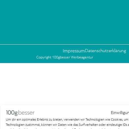
Impressum
Datenschutzerklärung
Copyright 100gbesser Werbeagentur
Einwilligu
Um dir ein optimales Erlebnis zu bieten, verwenden wir Technologien wie Cookies, u
Technologien zustimmst, können wir Daten wie das Surfverhalten oder eindeutige IDs au