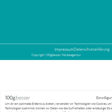
Impressum
Datenschutzerklärung
Copyright 100gbesser Werbeagentur
Einwilligu
Um dir ein optimales Erlebnis zu bieten, verwenden wir Technologien wie Cookies, u
Technologien zustimmst, können wir Daten wie das Surfverhalten oder eindeutige IDs au