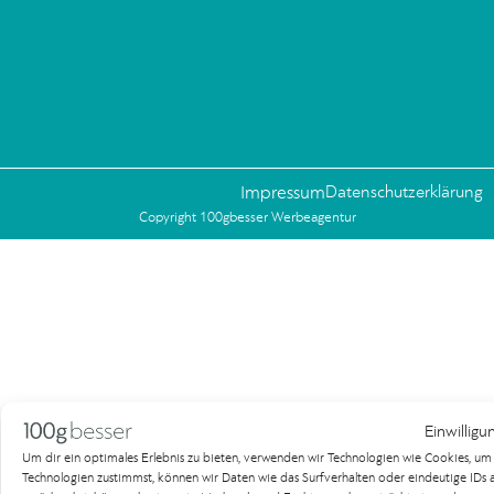
Impressum
Datenschutzerklärung
Copyright 100gbesser Werbeagentur
Einwilligu
Um dir ein optimales Erlebnis zu bieten, verwenden wir Technologien wie Cookies, u
Technologien zustimmst, können wir Daten wie das Surfverhalten oder eindeutige IDs au