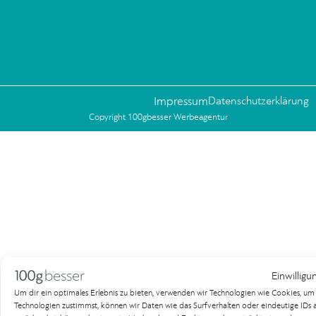
Impressum
Datenschutzerklärung
Copyright 100gbesser Werbeagentur
Einwilligu
Um dir ein optimales Erlebnis zu bieten, verwenden wir Technologien wie Cookies, u
Technologien zustimmst, können wir Daten wie das Surfverhalten oder eindeutige IDs au