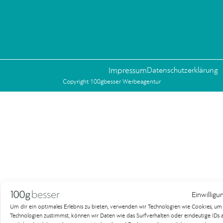
Impressum
Datenschutzerklärung
Copyright 100gbesser Werbeagentur
Einwilligu
Um dir ein optimales Erlebnis zu bieten, verwenden wir Technologien wie Cookies, u
Technologien zustimmst, können wir Daten wie das Surfverhalten oder eindeutige IDs au