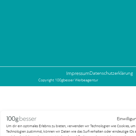
Impressum
Datenschutzerklärung
Copyright 100gbesser Werbeagentur
Einwilligu
Um dir ein optimales Erlebnis zu bieten, verwenden wir Technologien wie Cookies, u
Technologien zustimmst, können wir Daten wie das Surfverhalten oder eindeutige IDs au