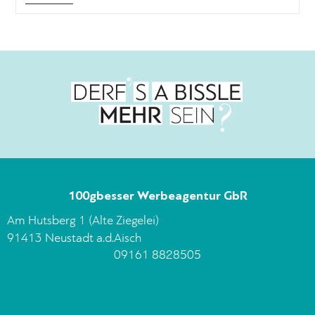
100gbesser Werbeagentur GbR
Am Hutsberg 1 (Alte Ziegelei)
91413 Neustadt a.d.Aisch
09161 8828505