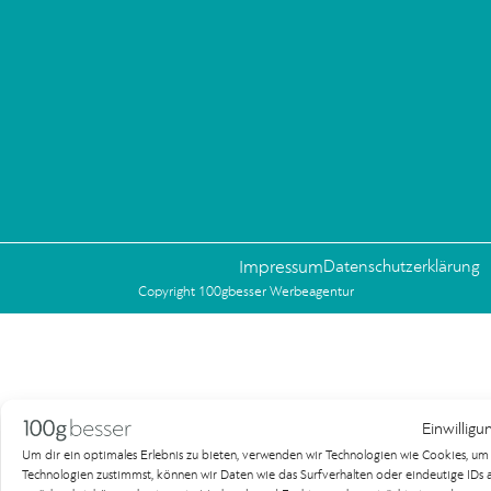
Impressum
Datenschutzerklärung
Copyright 100gbesser Werbeagentur
Einwilligu
Um dir ein optimales Erlebnis zu bieten, verwenden wir Technologien wie Cookies, u
Technologien zustimmst, können wir Daten wie das Surfverhalten oder eindeutige IDs au