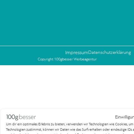
Impressum
Datenschutzerklärung
Copyright 100gbesser Werbeagentur
Einwilligu
Um dir ein optimales Erlebnis zu bieten, verwenden wir Technologien wie Cookies, u
Technologien zustimmst, können wir Daten wie das Surfverhalten oder eindeutige IDs au