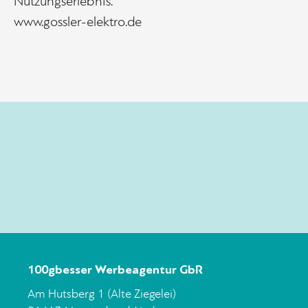
Nutzungserlebnis.
www.gossler-elektro.de
100gbesser Werbeagentur GbR
Am Hutsberg 1 (Alte Ziegelei)