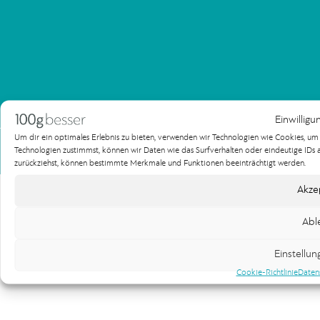
Einwilligu
Um dir ein optimales Erlebnis zu bieten, verwenden wir Technologien wie Cookies, u
Impressum
Datenschutzerklärung
Technologien zustimmst, können wir Daten wie das Surfverhalten oder eindeutige IDs au
Copyright 100gbesser Werbeagentur
zurückziehst, können bestimmte Merkmale und Funktionen beeinträchtigt werden.
Akze
Abl
Einstellu
Cookie-Richtlinie
Daten