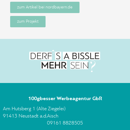
zum Artikel bei nordbayern.de
zum Projekt
100gbesser Werbeagentur GbR
Am Hutsberg 1 (Alte Ziegelei)
91413 Neustadt a.d.Aisch
09161 8828505