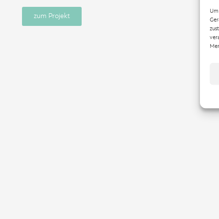
Um 
zum Projekt
Ger
zus
ver
Mer