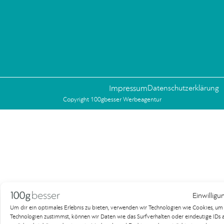
Impressum
Datenschutzerklärung
Copyright 100gbesser Werbeagentur
Einwilligu
Um dir ein optimales Erlebnis zu bieten, verwenden wir Technologien wie Cookies, u
Technologien zustimmst, können wir Daten wie das Surfverhalten oder eindeutige IDs au