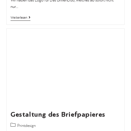
Wir haben das Logo für Das BrillenDuo, welches ab sofort nicht
nur…
Weiterlesen
Gestaltung des Briefpapieres
Printdesign