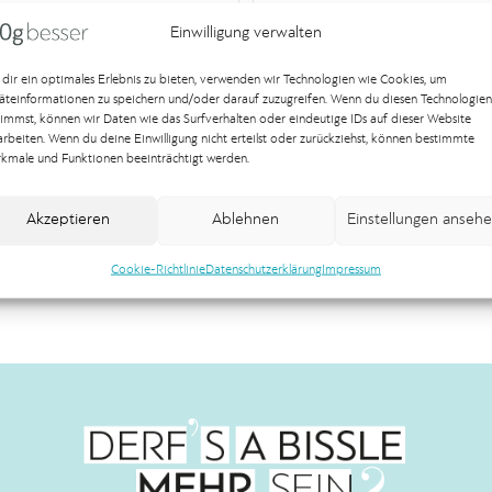
Relaunch für
Flyer „Holz-Kunst-
Einwilligung verwalten
alölhandel Hans
Bienen“ für die L
dir ein optimales Erlebnis zu bieten, verwenden wir Technologien wie Cookies, um
idt
Aischgrund e.V.
äteinformationen zu speichern und/oder darauf zuzugreifen. Wenn du diesen Technologien
timmst, können wir Daten wie das Surfverhalten oder eindeutige IDs auf dieser Website
esign
Printdesign
arbeiten. Wenn du deine Einwilligung nicht erteilst oder zurückziehst, können bestimmte
kmale und Funktionen beeinträchtigt werden.
 Logo ist weit mehr als nur ein
Für die Lokale Aktionsgruppe Aischg
szeichen – es…
durften wir den 16-seitigen DINlang
Akzeptieren
Ablehnen
Einstellungen anseh
Weiterlesen
Cookie-Richtlinie
Datenschutzerklärung
Impressum