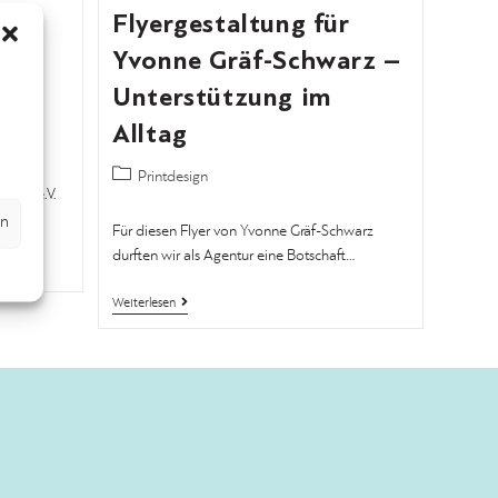
Flyergestaltung für
AG
Yvonne Gräf-Schwarz –
Unterstützung im
Alltag
Printdesign
rund e.V.
 Flyer…
en
Für diesen Flyer von Yvonne Gräf-Schwarz
durften wir als Agentur eine Botschaft…
Weiterlesen