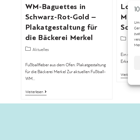
WM-Baguettes in
Logo-
Schwarz-Rot-Gold –
Miner
Um 
Plakatgestaltung für
Schm
Ger
zus
die Bäckerei Merkel
Logod
ver
Mer
Aktuelles
Ein starkes
Erkennung
Fußballfieber aus dem Ofen: Plakatgestaltung
für die Bäckerei Merkel Zur aktuellen Fußball-
Weiterlesen
WM…
Weiterlesen