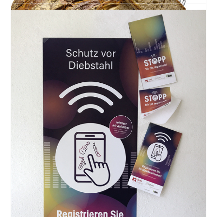
Aromia-Brot von Merkel
Printdesign
Es gibt wieder eine neue Aktion bei der Backstube Merkel. Für
das…
Weiterlesen