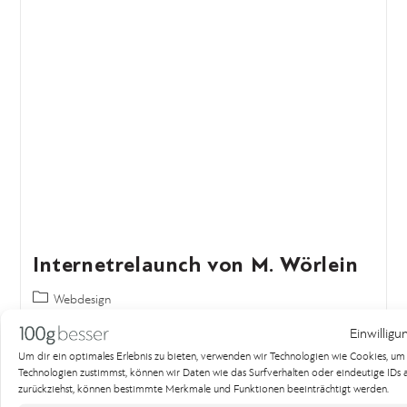
Zimmertüren
Webdesign
Die Herba Zimmertüren GmbH ist ein Zimmertürenhersteller mit
hoher Qualität und ansprechendem…
Weiterlesen
Einwilligu
Um dir ein optimales Erlebnis zu bieten, verwenden wir Technologien wie Cookies, u
Technologien zustimmst, können wir Daten wie das Surfverhalten oder eindeutige IDs au
zurückziehst, können bestimmte Merkmale und Funktionen beeinträchtigt werden.