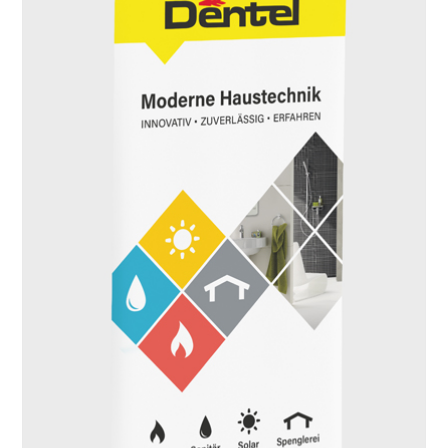
Gestaltung der Produktflyer
Printdesign
Im Oktober 2019 fand die BrauBeviale in Nürnberg statt. Für
unseren Kunden…
Weiterlesen