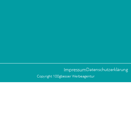
Wir übernahmen die Konzeption und Gestaltung des Brotbeutels.
Zu Erst überlegten wir…
Weiterlesen
Übersicht der Orte, die bei den Aktionstage Innerorte 2019 teilnehmen.
Aktionstage Innerorte 2019
Aktuelles
/
Printdesign